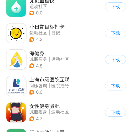
无创血糖仪
运动社区
下载
0.0
小日常目标打卡
运动社区
|
日记
下载
4.3
海健身
减脂瘦身
|
运动社区
下载
4.8
上海市级医院互联网总平台
问诊咨询
|
医院挂号
下载
|
运动社区
0.0
女性健身减肥
减脂瘦身
|
运动社区
下载
4.7