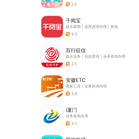
2.9
千阅宝
娱乐新闻
|
业务咨询办理
|
其他
4.3
百行征信
政企业务
|
信息查询
|
业务咨询办理
2.5
安徽ETC
商家工具
|
业务咨询办理
3.8
i厦门
业务咨询办理
3.7