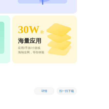
30W
款
海量应用
应用/手游/小游戏
海纳全网，等你体验
扫一扫下载
详情