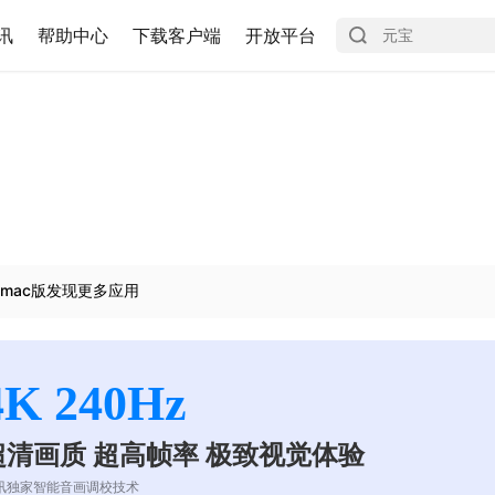
讯
帮助中心
下载客户端
开放平台
mac版发现更多应用
4K 240Hz
超清画质 超高帧率 极致视觉体验
讯独家智能音画调校技术