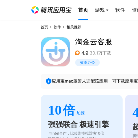
首页
游戏
软件
资
首页
软件
相关推荐
淘金云客服
4.9
30.1万下载
效率办公
应用宝mac版暂未适配该应用，可下载应用宝
10
倍
加速
强强联合 极速引擎
与intel合作，比传统模拟器快10倍
腾