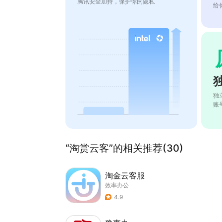
腾讯安全加持，保护你的隐私
给
独
账
“淘赏云客”的相关推荐(30)
淘金云客服
效率办公
4.9