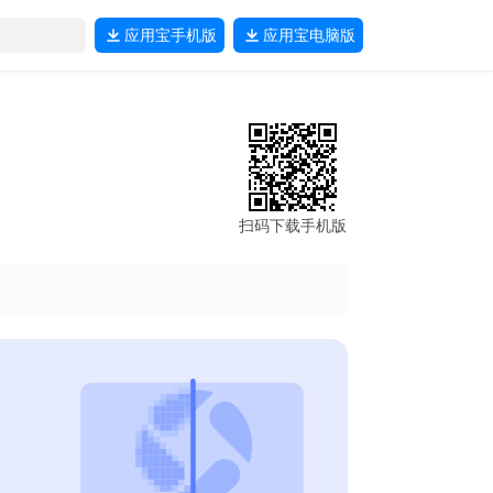
应用宝
手机版
应用宝
电脑版
扫码下载手机版