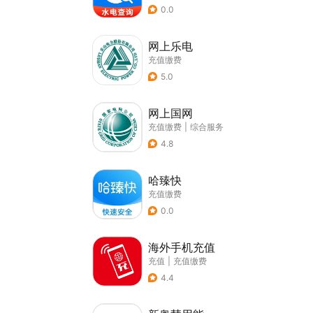
0.0
网上乐电
充值缴费
5.0
网上国网
充值缴费
|
综合服务
4.8
哈臻快
充值缴费
0.0
海外手机充值
充值
|
充值缴费
4.4