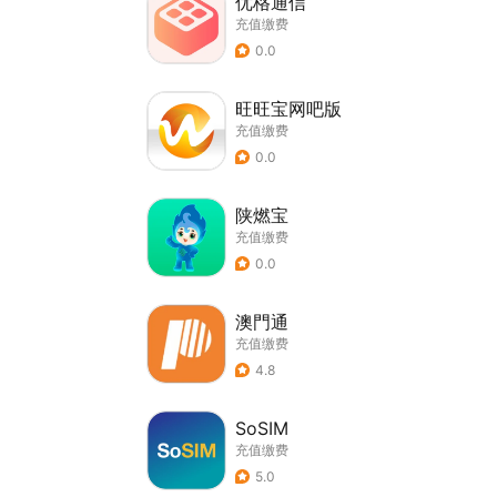
优格通信
充值缴费
0.0
旺旺宝网吧版
充值缴费
0.0
陕燃宝
充值缴费
0.0
澳門通
充值缴费
4.8
SoSIM
充值缴费
5.0