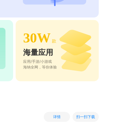
30W
款
海量应用
应用/手游/小游戏
海纳全网，等你体验
扫一扫下载
详情