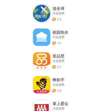
游全球
充值缴费
5.3
校园热水
充值缴费
1.4
壹品慧
充值缴费
3.7
蜂助手
充值缴费
4.9
掌上爱众
充值缴费