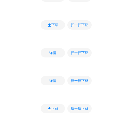
扫一扫下载
下载
扫一扫下载
详情
扫一扫下载
详情
扫一扫下载
下载