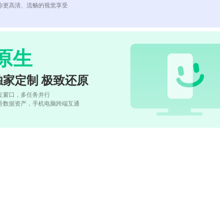
你更高清、流畅的视觉享受
原生
独家定制 极致还原
立窗口，多任务并行
号数据资产，手机电脑跨端互通