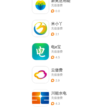
新奥慧用能
充值缴费
0.0
米小丫
充值缴费
2.1
电e宝
充值缴费
4.5
云缴费
充值缴费
2.9
川能水电
充值缴费
4.3