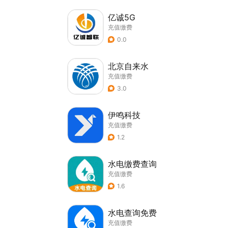
亿诚5G
充值缴费
0.0
北京自来水
充值缴费
3.0
伊鸣科技
充值缴费
1.2
水电缴费查询
充值缴费
1.6
水电查询免费
充值缴费