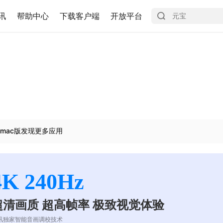
讯
帮助中心
下载客户端
开放平台
mac版发现更多应用
4K 240Hz
超清画质 超高帧率 极致视觉体验
讯独家智能音画调校技术