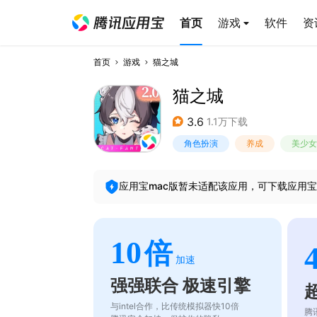
首页
游戏
软件
资
首页
游戏
猫之城
猫之城
3.6
1.1万下载
角色扮演
养成
美少女
应用宝mac版暂未适配该应用，可下载应用宝
10
倍
加速
强强联合 极速引擎
与intel合作，比传统模拟器快10倍
腾