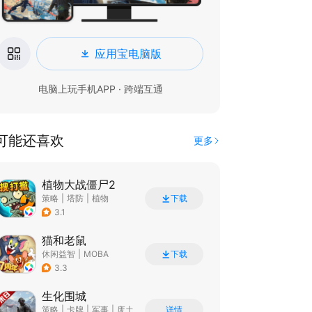
应用宝电脑版
电脑上玩手机APP · 跨端互通
可能还喜欢
更多
植物大战僵尸2
策略
|
塔防
|
植物
下载
|
植物大战僵尸
3.1
猫和老鼠
休闲益智
|
MOBA
下载
|
动漫改编
|
猫和老鼠
3.3
生化围城
策略
|
卡牌
|
军事
|
废土
详情