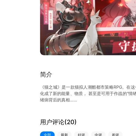
简介
《猫之城》是一款猫拟人潮酷都市策略RPG。在这个
化成了新的能量、物质， 甚至是可用于作战的“情
绪病背后的真相……
用户评论(
20
)
全部
最新
好评
中评
差评