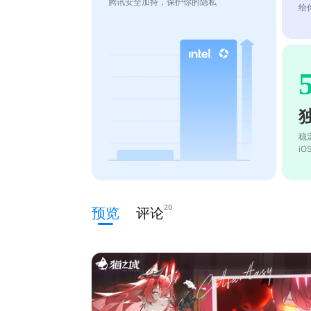
腾讯安全加持，保护你的隐私
给
稳
i
20
预览
评论