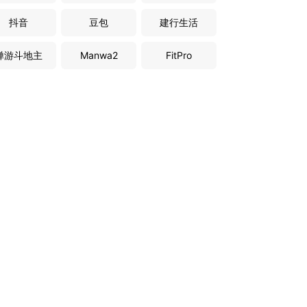
抖音
豆包
建行生活
禅游斗地主
Manwa2
FitPro