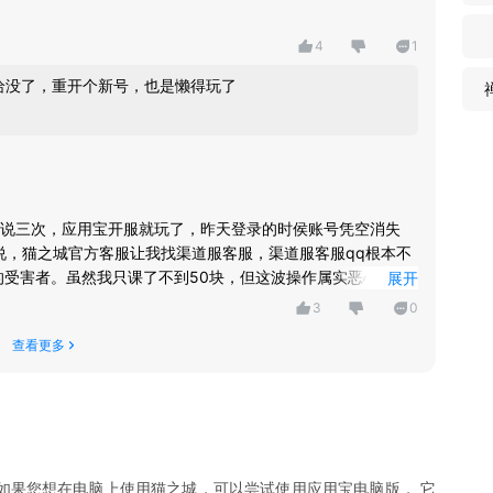
4
1
给没了，重开个新号，也是懒得玩了
说三次，应用宝开服就玩了，昨天登录的时侯账号凭空消失
没说，猫之城官方客服让我找渠道服客服，渠道服客服qq根本不
的受害者。虽然我只课了不到50块，但这波操作属实恶心到
展开
3
0
查看更多
如果您想在电脑上使用
猫之城
，可以尝试使用应用宝电脑版， 它