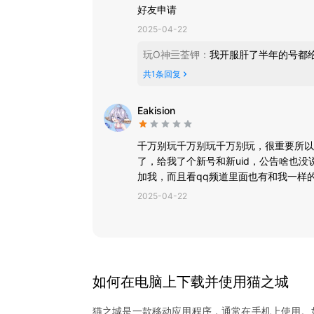
好友申请
2025-04-22
玩O神亖荃钾
：
我开服肝了半年的号都
共
1
条回复
Eakision
千万别玩千万别玩千万别玩，很重要所以
了，给我了个新号和新uid，公告啥也
加我，而且看qq频道里面也有和我一样
了。
2025-04-22
如何在电脑上下载并使用
猫之城
猫之城
是一款移动应用程序，通常在手机上使用。