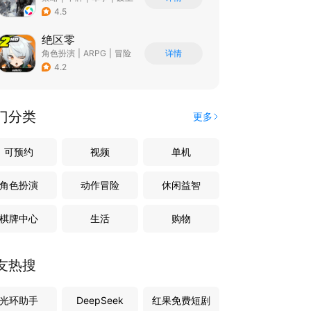
4.5
绝区零
角色扮演
|
ARPG
|
冒险
详情
|
美少女
4.2
门分类
更多
可预约
视频
单机
角色扮演
动作冒险
休闲益智
棋牌中心
生活
购物
友热搜
光环助手
DeepSeek
红果免费短剧