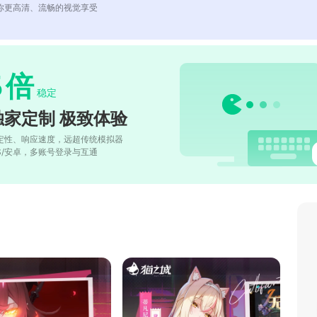
你更高清、流畅的视觉享受
5
倍
稳定
独家定制 极致体验
定性、响应速度，远超传统模拟器
OS/安卓，多账号登录与互通