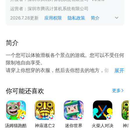
运营者：
深圳市腾讯计算机系统有限公司
2026.7.28
更新
应用权限
隐私政策
简介
简介
一个您可以体验滑板各个景点的游戏。您可以不受任何
限制地自由享受。
请穿上你想穿的衣服，然后去你想去的地方，做自己喜
展开
欢的花样。
你可能还喜欢
更多
您可以
・自定义头像和时尚。
・自定义公园。
・配置技巧列表。
・尝试得分任务。
汤姆猫跑酷
神庙逃亡2
迷你世界
火柴人对决
神