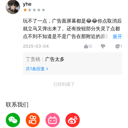
yhe
玩不了一点，广告面屏幕都是😂😂你点取消后
就立马又弹出来了。还有按钮部分失灵了点都
点不到不知道是不是广告在那附近的原因。
展开
说实话你下载了也没有一点体验感。纯纯视频
2025-03-04
0
1
广告视频软件我差点给整红稳
丁贵桃
：
广告太多
共
1
条回复
已经到底了
联系我们