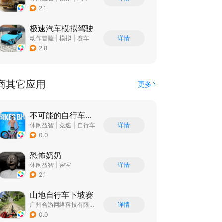
|
写实
2.1
极速汽车模拟驾驶
动作冒险
|
模拟
|
赛车
详情
|
漂移
2.8
商其它应用
更多
不可能的自行车特技
休闲益智
|
竞速
|
自行车
详情
|
写实
0.0
恐怖奶奶
休闲益智
|
密室
详情
|
恐怖奶奶
|
单机
2.1
山地自行车下坡赛
广州合游网络科技有限公司
详情
0.0