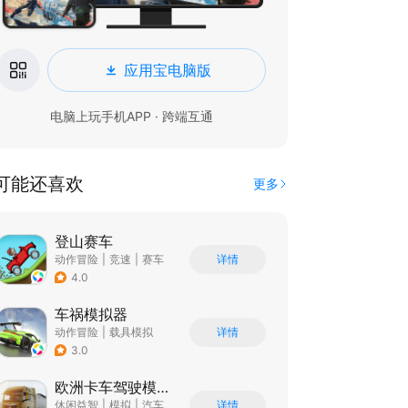
应用宝电脑版
电脑上玩手机APP · 跨端互通
可能还喜欢
更多
登山赛车
动作冒险
|
竞速
|
赛车
详情
|
卡通
4.0
车祸模拟器
动作冒险
|
载具模拟
详情
|
汽车
|
写实
3.0
欧洲卡车驾驶模拟器3
休闲益智
|
模拟
|
汽车
详情