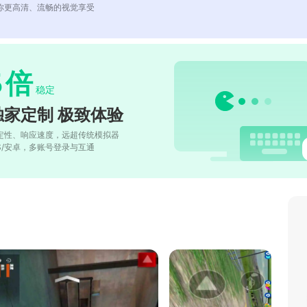
你更高清、流畅的视觉享受
5
倍
稳定
独家定制 极致体验
定性、响应速度，远超传统模拟器
OS/安卓，多账号登录与互通