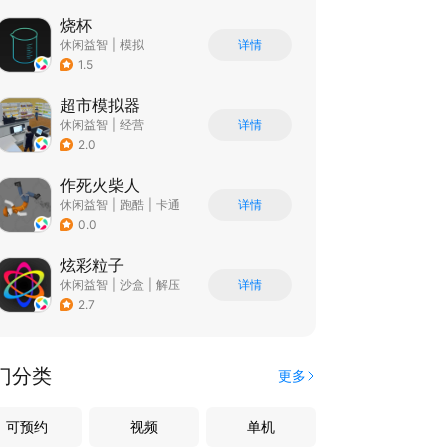
烧杯
休闲益智
|
模拟
详情
|
学习教育
1.5
超市模拟器
休闲益智
|
经营
详情
|
文字游戏
|
模拟
2.0
作死火柴人
休闲益智
|
跑酷
|
卡通
详情
|
62游戏
0.0
炫彩粒子
休闲益智
|
沙盒
|
解压
详情
|
像素风
2.7
门分类
更多
可预约
视频
单机