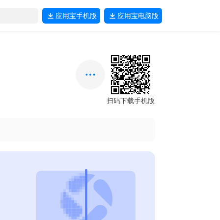
应用宝
手机版
应用宝
电脑版
扫码下载手机版