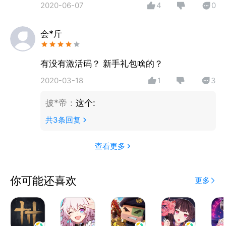
2020-06-07
4
0
本APP已完成备案，备案号为【渝ICP备14009613
会*斤
号-14A】
有没有激活码？ 新手礼包啥的？
2020-03-18
1
3
披*帝
：
这个:
共
3
条回复
查看更多
你可能还喜欢
更多