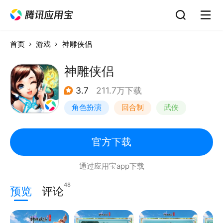
首页
游戏
神雕侠侣
神雕侠侣
3.7
211.7万下载
角色扮演
回合制
武侠
金庸
官方下载
通过应用宝app下载
48
预览
评论