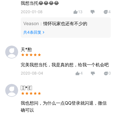
场！
我想当托😂😂😂😂
2020-01-08
13
4
--侠缘夺宝--
侠缘启运探双囊，一抽一选自成章。侠缘夺宝活动上
Veason
：
情怀玩家也还有不少的
线！
共
4
条回复
完美世界倾情打造经典回合制RPG手游！
金庸独家授权，纯正武侠题材，精致游戏画面，配音身
天*懃
临其境，原著剧情改编，为你还原神雕江湖！
古墓派、丐帮、大理段氏、白驼山庄、桃花岛、百花
完美我想当托，我是真的想，给我一个机会吧
谷、独孤剑派，七大门派任你选，策略PK等你来！
2020-08-04
4
0
天下五绝协助作战，百变萌宠神兽相伴，炫酷超光闯荡
江湖，双剑合璧无人能挡！超多趣味玩法惊喜不停，带
🇮*🇪
给你前所未有的游戏体验！
神雕侠侣，再现江湖！
我也想问，为什么一点QQ登录就闪退，微信
行侠仗义，由你做主！
确可以
有情有义，在此相会！