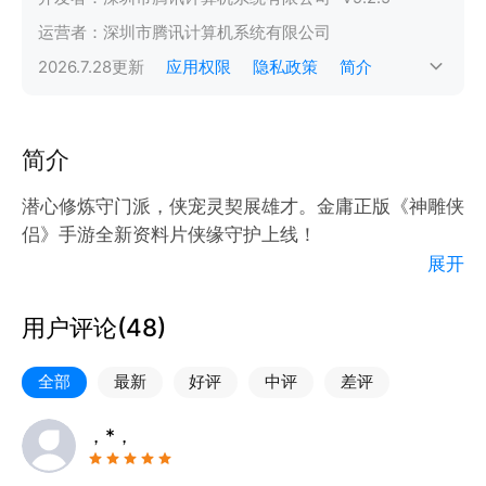
运营者：
深圳市腾讯计算机系统有限公司
2026.7.28
更新
应用权限
隐私政策
简介
简介
潜心修炼守门派，侠宠灵契展雄才。金庸正版《神雕侠
侣》手游全新资料片侠缘守护上线！
展开
全新内容
--门派守护--
用户评论(
48
)
门派凝心开悟点，灵守护战助锋芒。全新门派守护开
启！
全部
最新
好评
中评
差评
--侠宠登峰--
，*，
侠宠并肩征险境，灵契同心上巅峰。侠宠登峰挑战登