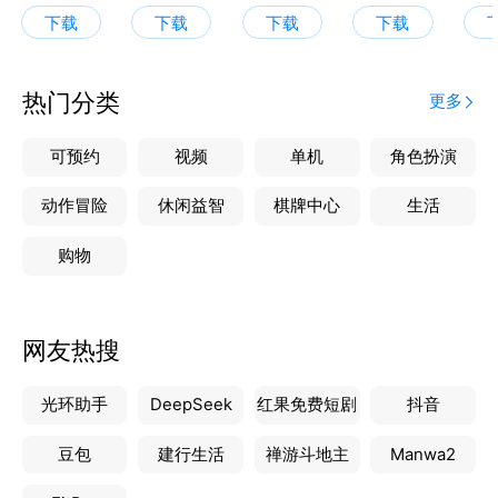
提供游戏登录保护。
下载
下载
下载
下载
【QQ手机令牌】
热门分类
更多
绑定后，进行重要操作时用于验证身份。
可预约
视频
单机
角色扮演
动作冒险
休闲益智
棋牌中心
生活
购物
网友热搜
光环助手
DeepSeek
红果免费短剧
抖音
豆包
建行生活
禅游斗地主
Manwa2