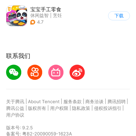
宝宝手工零食
休闲益智
|
烹饪
下载
|
宝宝巴士
|
学习教育
4.7
联系我们
|
|
|
|
|
关于腾讯
About Tencent
服务条款
商务洽谈
腾讯招聘
|
|
|
|
|
腾讯公益
版权所有
用户权限
隐私政策
侵权投诉指引
用户协议
版本号:
9.2.5
备案号: 粤B2-20090059-1623A