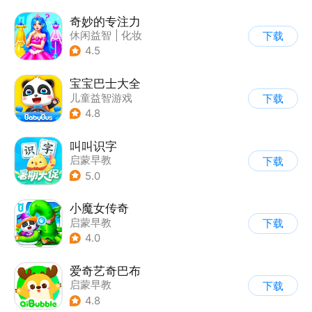
奇妙的专注力
休闲益智
|
化妆
下载
|
宝宝巴士
|
儿童游戏
4.5
宝宝巴士大全
儿童益智游戏
下载
|
启蒙早教
4.8
叫叫识字
启蒙早教
下载
5.0
小魔女传奇
启蒙早教
下载
|
儿童益智游戏
4.0
爱奇艺奇巴布
启蒙早教
下载
4.8