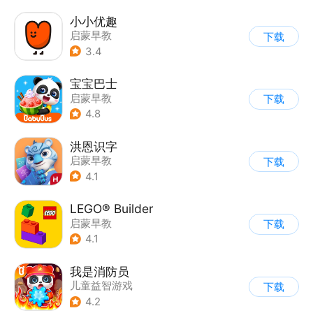
小小优趣
启蒙早教
下载
3.4
宝宝巴士
启蒙早教
下载
|
儿童益智游戏
4.8
洪恩识字
启蒙早教
下载
4.1
LEGO® Builder
启蒙早教
下载
4.1
我是消防员
儿童益智游戏
下载
|
启蒙早教
4.2