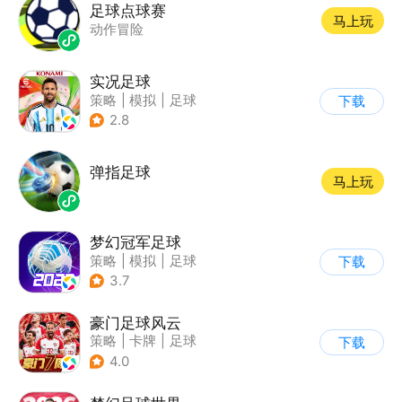
足球点球赛
马上玩
动作冒险
实况足球
策略
|
模拟
|
足球
下载
|
实况足球
2.8
弹指足球
马上玩
梦幻冠军足球
策略
|
模拟
|
足球
下载
|
写实
3.7
豪门足球风云
策略
|
卡牌
|
足球
下载
|
写实
4.0