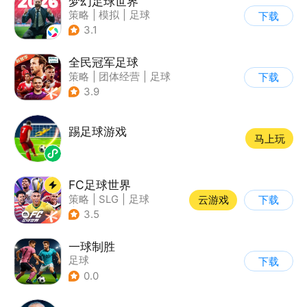
梦幻足球世界
策略
|
模拟
|
足球
下载
|
足球经理
3.1
全民冠军足球
策略
|
团体经营
|
足球
下载
|
足球经理
3.9
踢足球游戏
马上玩
FC足球世界
策略
|
SLG
|
足球
云游戏
下载
|
端游移植
3.5
一球制胜
足球
下载
0.0