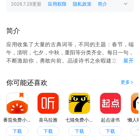
2026.7.28
更新
应用权限
隐私政策
简介
简介
应用收集了大量的古典词等，不同的主题：春节，端
午，清明，七夕，中秋，重阳等分类齐全。每日一句，
不断激励你，勇敢向前。品读诗书之余暇建立读书笔
展开
记，将你的感想感悟进行记录，提高诗词鉴赏能力，同
时提高您的古文化知识积淀！阅读古诗之经典，品味我
你可能还喜欢
更多
国古诗词的魅力！
番茄免费小说
喜马拉雅
七猫免费小说
起点读书
下载
下载
下载
下载