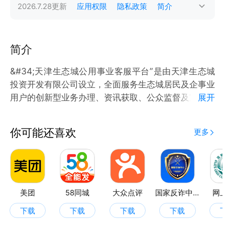
2026.7.28
更新
应用权限
隐私政策
简介
简介
&#34;天津生态城公用事业客服平台”是由天津生态城
投资开发有限公司设立，全面服务生态城居民及企事业
用户的创新型业务办理、资讯获取、公众监督及宣传性
展开
服务平台。平台以“以人为本、主动服务”为目标，立足
生态城公用事业服务，整合投资公司系统相关服务资
你可能还喜欢
更多
源，使生态城居民及企事业用户更方便获取能源使用情
况、停供能信息，更多渠道进行咨询、报修，更多途径
了解生态城动态，实现服务零距离。
美团
58同城
大众点评
国家反诈中心
网
下载
下载
下载
下载