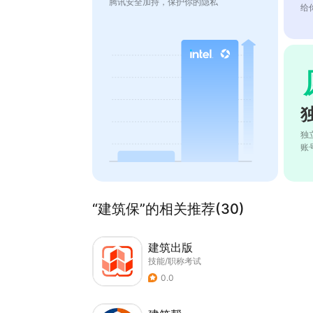
腾讯安全加持，保护你的隐私
给
独
账
“建筑保”的相关推荐(30)
建筑出版
技能/职称考试
0.0