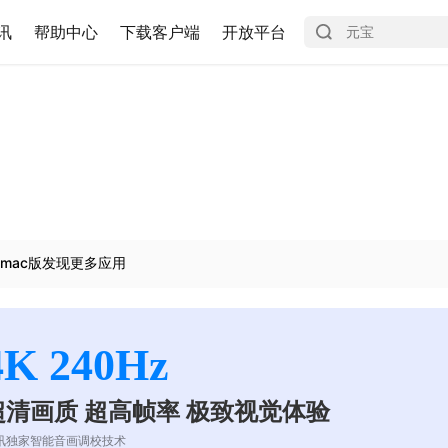
讯
帮助中心
下载客户端
开放平台
mac版发现更多应用
4K 240Hz
超清画质 超高帧率 极致视觉体验
讯独家智能音画调校技术