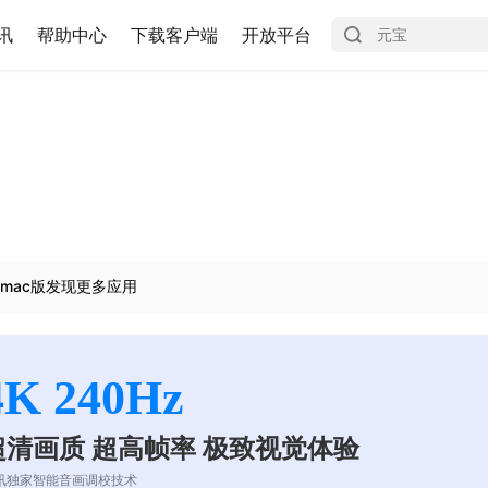
讯
帮助中心
下载客户端
开放平台
mac版发现更多应用
4K 240Hz
超清画质 超高帧率 极致视觉体验
讯独家智能音画调校技术