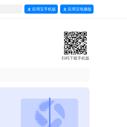
应用宝
手机版
应用宝
电脑版
扫码下载手机版