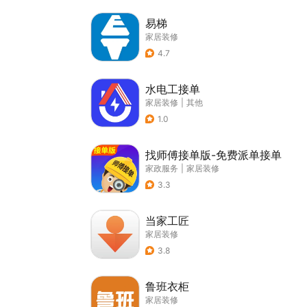
易梯
家居装修
4.7
水电工接单
家居装修
|
其他
1.0
找师傅接单版-免费派单接单
家政服务
|
家居装修
3.3
当家工匠
家居装修
3.8
鲁班衣柜
家居装修