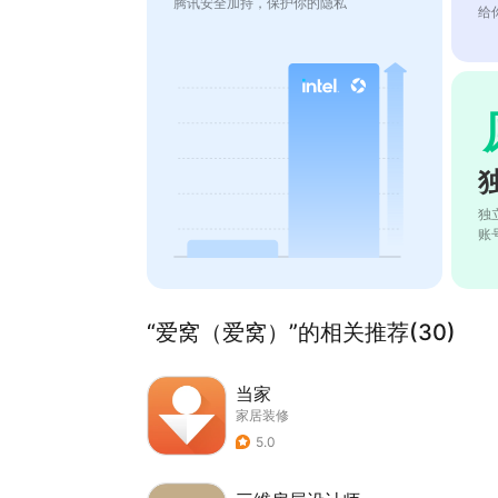
腾讯安全加持，保护你的隐私
给
独
账
“爱窝（爱窝）”的相关推荐(30)
当家
家居装修
5.0