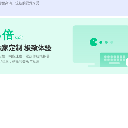
你更高清、流畅的视觉享受
5
倍
稳定
独家定制 极致体验
定性、响应速度，远超传统模拟器
OS/安卓，多账号登录与互通