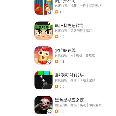
图片找不同
休闲益智
|
找茬
|
卡通
|
指动网络
1.0
疯狂脑筋急转弯
休闲益智
|
益智问答
|
脑洞
4.9
贪吃蛇在线
休闲益智
|
io
|
街机
|
贪吃蛇
4.3
最强弹球打砖块
休闲益智
|
弹射
|
卡通
|
消除
0.0
黑色星期五之夜
创新品类
|
舞蹈
|
美漫
|
休闲益智
0.0