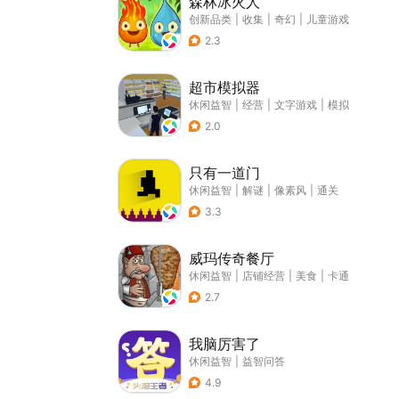
森林冰火人
创新品类
|
收集
|
奇幻
|
儿童游戏
2.3
超市模拟器
休闲益智
|
经营
|
文字游戏
|
模拟
2.0
只有一道门
休闲益智
|
解谜
|
像素风
|
通关
3.3
威玛传奇餐厅
休闲益智
|
店铺经营
|
美食
|
卡通
2.7
我脑厉害了
休闲益智
|
益智问答
4.9