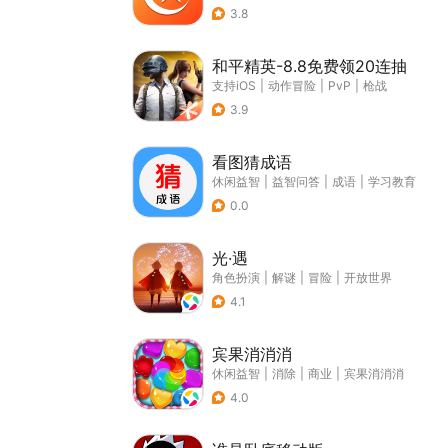
3.8
和平精英-8.8免费领20连抽
支持iOS
|
动作冒险
|
PvP
|
枪战
3.9
看图猜成语
休闲益智
|
益智问答
|
成语
|
学习教育
0.0
光·遇
角色扮演
|
解谜
|
冒险
|
开放世界
4.1
宾果消消消
休闲益智
|
消除
|
商业
|
宾果消消消
4.0