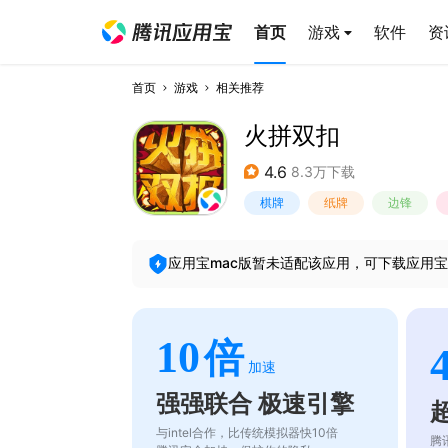
首页
游戏
软件
资
首页
游戏
相关推荐
火拼双扣
4.6
8.3万下载
棋牌
纸牌
边锋
应用宝mac版暂未适配该应用，可下载应用宝
10
倍
加速
强强联合 极速引擎
与intel合作，比传统模拟器快10倍
腾