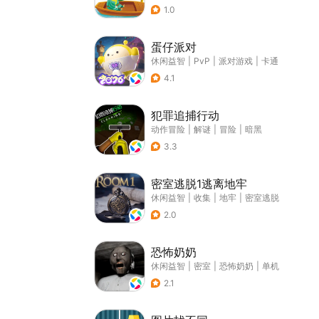
1.0
蛋仔派对
休闲益智
|
PvP
|
派对游戏
|
卡通
4.1
犯罪追捕行动
动作冒险
|
解谜
|
冒险
|
暗黑
3.3
密室逃脱1逃离地牢
休闲益智
|
收集
|
地牢
|
密室逃脱
2.0
恐怖奶奶
休闲益智
|
密室
|
恐怖奶奶
|
单机
2.1