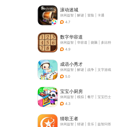
滚动迷城
休闲益智
|
解谜
|
冒险
|
卡通
4.7
数字华容道
休闲益智
|
华容道
|
烧脑
|
多比特
4.9
成语小秀才
休闲益智
|
解谜
|
战争
|
文字游戏
5.0
宝宝小厨房
休闲益智
|
模拟
|
餐厅
|
宝宝巴士
4.3
猜歌王者
休闲益智
|
猜谜
|
音乐
|
益智问答