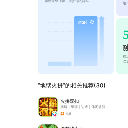
腾讯安全加持，保护你的隐私
给
稳
i
“地狱火拼”的相关推荐(30)
火拼双扣
棋牌
|
纸牌
|
边锋
|
休闲益智
4.6