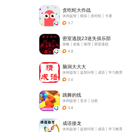
贪吃蛇大作战
休闲益智
|
模拟
|
贪吃蛇
|
卡通
3.7
密室逃脱23迷失俱乐部
策略
|
收集
|
推理
|
密室逃脱
4.8
脑洞大大大
休闲益智
|
益智问答
|
成语
|
学习教育
0.0
跳舞的线
休闲益智
|
音乐
|
治愈
3.8
成语接龙
休闲益智
|
益智问答
|
成语
|
学习教育