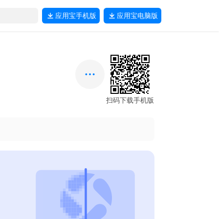
应用宝
手机版
应用宝
电脑版
扫码下载手机版