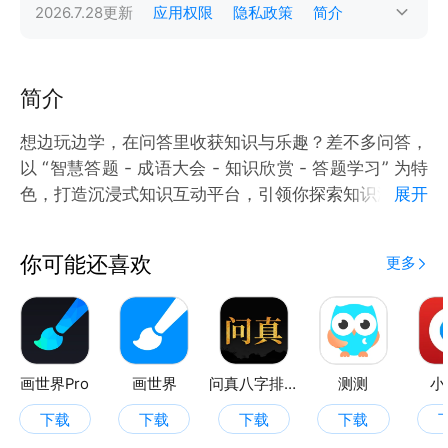
2026.7.28
更新
应用权限
隐私政策
简介
简介
想边玩边学，在问答里收获知识与乐趣？差不多问答，
以 “智慧答题 - 成语大会 - 知识欣赏 - 答题学习” 为特
色，打造沉浸式知识互动平台，引领你探索知识海洋，
展开
畅享无忧学习。
你可能还喜欢
更多
画世界Pro
画世界
问真八字排盘
测测
小
下载
下载
下载
下载