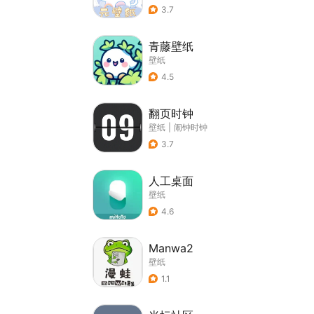
3.7
青藤壁纸
壁纸
4.5
翻页时钟
壁纸
|
闹钟时钟
3.7
人工桌面
壁纸
4.6
Manwa2
壁纸
1.1