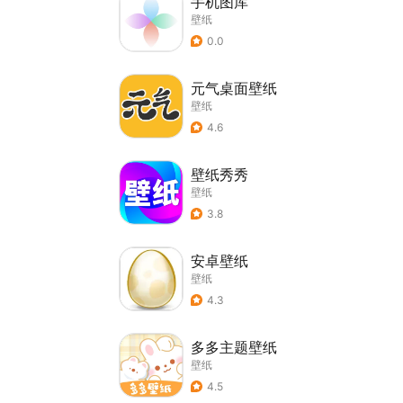
手机图库
壁纸
0.0
元气桌面壁纸
壁纸
4.6
壁纸秀秀
壁纸
3.8
安卓壁纸
壁纸
4.3
多多主题壁纸
壁纸
4.5