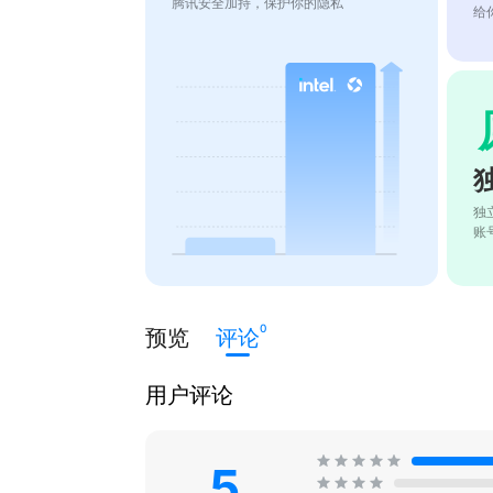
腾讯安全加持，保护你的隐私
给
独
账
0
预览
评论
用户评论
5