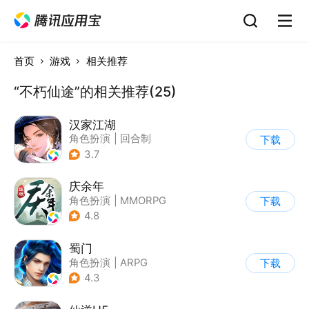
首页
游戏
相关推荐
“不朽仙途”的相关推荐(25)
汉家江湖
角色扮演
|
回合制
下载
|
武侠
|
开放世界
3.7
庆余年
角色扮演
|
MMORPG
下载
|
小说改编
|
庆余年
4.8
蜀门
角色扮演
|
ARPG
下载
|
武侠
|
蜀门
4.3