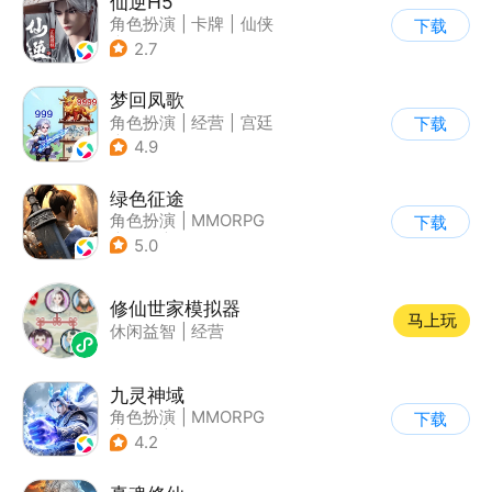
仙逆H5
角色扮演
|
卡牌
|
仙侠
下载
|
中国风
2.7
梦回凤歌
角色扮演
|
经营
|
宫廷
下载
|
女性向
4.9
绿色征途
角色扮演
|
MMORPG
下载
|
战争
|
征途
5.0
修仙世家模拟器
马上玩
休闲益智
|
经营
九灵神域
角色扮演
|
MMORPG
下载
|
仙侠
|
中国风
4.2