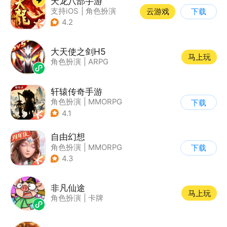
天龙八部手游
支持iOS
|
角色扮演
云游戏
下载
|
MMORPG
|
武侠
4.2
大天使之剑H5
马上玩
角色扮演
|
ARPG
轩辕传奇手游
角色扮演
|
MMORPG
下载
|
神话
|
山海经
4.1
自由幻想
角色扮演
|
MMORPG
下载
|
仙侠
|
端游移植
4.3
非凡仙途
马上玩
角色扮演
|
卡牌