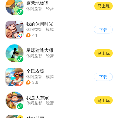
露营地物语
马上玩
休闲益智
|
经营
我的休闲时光
休闲益智
|
模拟
下载
4.1
星球建造大师
马上玩
休闲益智
|
经营
全民农场
休闲益智
|
模拟
下载
|
田园生活
|
卡通
3.6
我是大东家
马上玩
休闲益智
|
经营