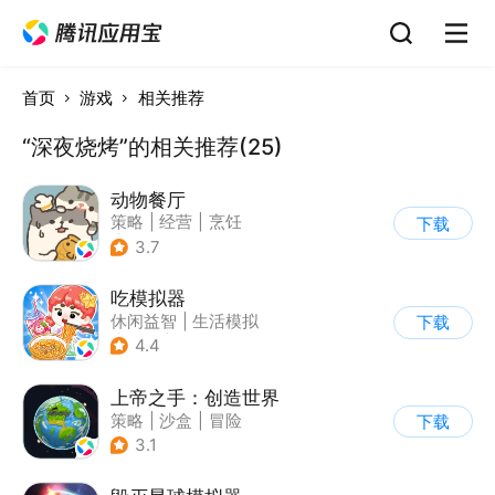
首页
游戏
相关推荐
“深夜烧烤”的相关推荐(25)
动物餐厅
策略
|
经营
|
烹饪
下载
|
宠物
3.7
吃模拟器
休闲益智
|
生活模拟
下载
|
美食
|
卡通
4.4
上帝之手：创造世界
策略
|
沙盒
|
冒险
下载
|
卡通
3.1