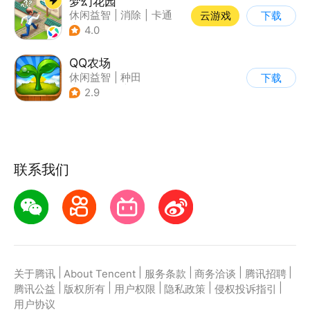
梦幻花园
休闲益智
|
消除
|
卡通
云游戏
下载
|
创梦天地
4.0
QQ农场
休闲益智
|
种田
下载
|
田园生活
|
卡通
2.9
联系我们
|
|
|
|
|
关于腾讯
About Tencent
服务条款
商务洽谈
腾讯招聘
|
|
|
|
|
腾讯公益
版权所有
用户权限
隐私政策
侵权投诉指引
用户协议