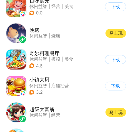
百味食光
休闲益智
|
经营
|
美食
下载
|
卡通
0.0
晚遇
马上玩
休闲益智
|
烧脑
奇妙料理餐厅
休闲益智
|
模拟
|
美食
下载
|
宝宝巴士
4.6
小镇大厨
休闲益智
|
店铺经营
下载
|
美食
|
卡通
3.2
超级大富翁
马上玩
休闲益智
|
经营