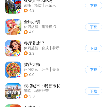
火柴人神话战场
策略
|
塔防
|
火柴人
下载
|
休闲益智
4.3
全民小镇
休闲益智
|
建造模拟
下载
|
卡通
|
腾讯
4.9
餐厅养成记
休闲益智
|
合成
|
餐厅
下载
|
清新
2.3
披萨大师
休闲益智
|
经营
|
美食
下载
|
清新
0.0
模拟城市：我是市长
策略
|
城市经营
下载
|
模拟城市
|
开放世界
3.0