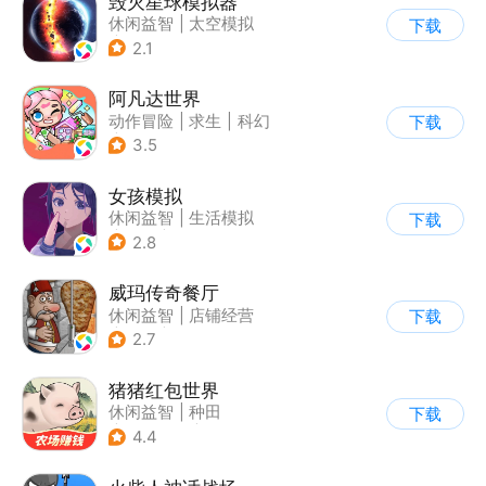
毁灭星球模拟器
休闲益智
|
太空模拟
下载
|
太空
2.1
阿凡达世界
动作冒险
|
求生
|
科幻
下载
|
开放世界
3.5
女孩模拟
休闲益智
|
生活模拟
下载
|
校园
|
卡通
2.8
威玛传奇餐厅
休闲益智
|
店铺经营
下载
|
美食
|
卡通
2.7
猪猪红包世界
休闲益智
|
种田
下载
|
田园生活
|
积分网赚
4.4