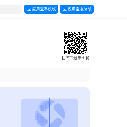
应用宝
手机版
应用宝
电脑版
扫码下载手机版