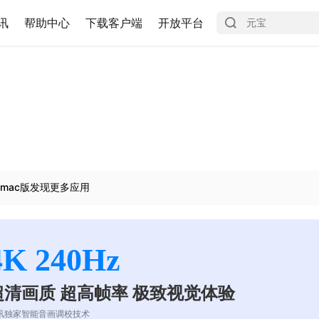
讯
帮助中心
下载客户端
开放平台
mac版发现更多应用
4K 240Hz
超清画质 超高帧率 极致视觉体验
讯独家智能音画调校技术