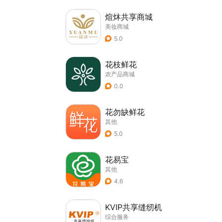
煊炑共享商城
美妆商城
5.0
花枝鲜花
农产品商城
0.0
花勿缺鲜花
其他
5.0
花易宝
其他
4.6
KVIP共享缝纫机
综合服务