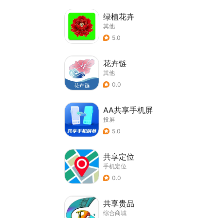
绿植花卉
其他
5.0
花卉链
其他
0.0
AA共享手机屏
投屏
5.0
共享定位
手机定位
0.0
共享贵品
综合商城