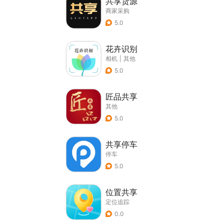
共享货源
商家采购
5.0
花卉识别
相机
|
其他
5.0
匠品共享
其他
5.0
共享停车
停车
5.0
位置共享
定位追踪
0.0