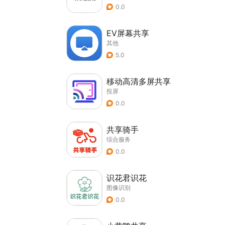
0.0
EV屏幕共享
其他
5.0
移动高清多屏共享
投屏
0.0
共享骑手
综合服务
0.0
识花君识花
图像识别
0.0