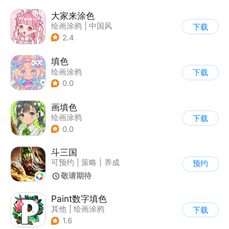
大家来涂色
绘画涂鸦
|
中国风
下载
2.4
填色
绘画涂鸦
下载
0.0
画填色
绘画涂鸦
下载
0.0
斗三国
可预约
|
策略
|
养成
预约
|
三国
敬请期待
Paint数字填色
其他
|
绘画涂鸦
下载
1.6