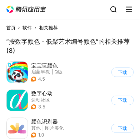
首页
软件
相关推荐
“按数字颜色 - 低聚艺术编号颜色”的相关推荐
(8)
宝宝玩颜色
启蒙早教
|
Q版
下载
4.5
数字心动
运动社区
下载
3.5
颜色识别器
其他
|
图片美化
下载
1.0