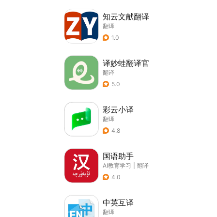
知云文献翻译
翻译
1.0
译妙蛙翻译官
翻译
5.0
彩云小译
翻译
4.8
国语助手
AI教育学习
|
翻译
4.0
中英互译
翻译