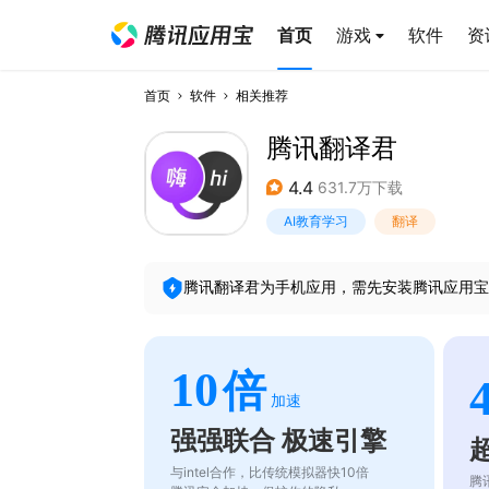
首页
游戏
软件
资
首页
软件
相关推荐
腾讯翻译君
4.4
631.7万下载
AI教育学习
翻译
腾讯翻译君
为手机应用，需先安装腾讯应用宝
10
倍
加速
强强联合 极速引擎
与intel合作，比传统模拟器快10倍
腾