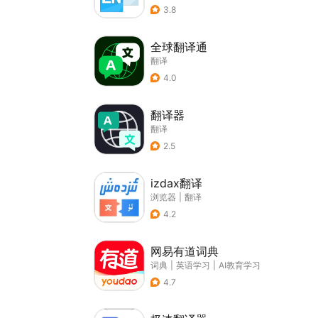
3.8
全球翻译通
翻译
4.0
翻译器
翻译
2.5
izdax翻译
浏览器
|
翻译
4.2
网易有道词典
词典
|
英语学习
|
AI教育学习
4.7