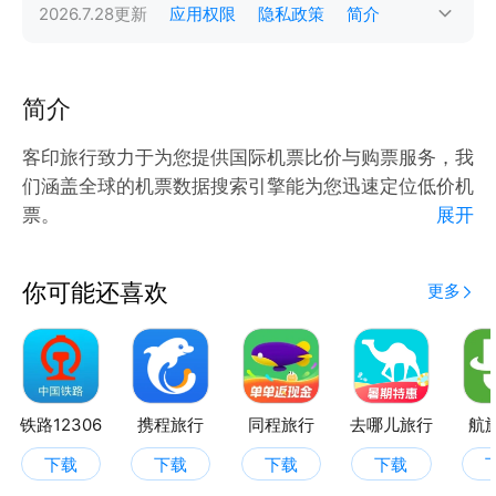
2026.7.28
更新
应用权限
隐私政策
简介
简介
客印旅行致力于为您提供国际机票比价与购票服务，我
们涵盖全球的机票数据搜索引擎能为您迅速定位低价机
票。
展开
全中文页面，支持国内支付方式下单，让您无需担心语
你可能还喜欢
更多
言与支付的难题。
铁路12306
携程旅行
同程旅行
去哪儿旅行
航
下载
下载
下载
下载