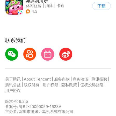
海滨消消乐
休闲益智
|
消除
|
卡通
下载
|
乐元素
4.3
联系我们
|
|
|
|
|
关于腾讯
About Tencent
服务条款
商务洽谈
腾讯招聘
|
|
|
|
|
腾讯公益
版权所有
用户权限
隐私政策
侵权投诉指引
用户协议
版本号:
9.2.5
备案号: 粤B2-20090059-1623A
主办者: 深圳市腾讯计算机系统有限公司