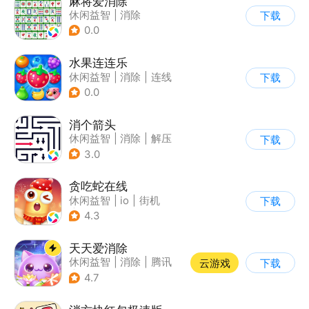
麻将爱消除
休闲益智
|
消除
下载
0.0
水果连连乐
休闲益智
|
消除
|
连线
下载
0.0
消个箭头
休闲益智
|
消除
|
解压
下载
|
清新
3.0
贪吃蛇在线
休闲益智
|
io
|
街机
下载
|
贪吃蛇
4.3
天天爱消除
休闲益智
|
消除
|
腾讯
云游戏
下载
|
单机
4.7