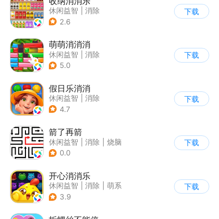
收纳消消乐
休闲益智
|
消除
下载
2.6
萌萌消消消
休闲益智
|
消除
下载
5.0
假日乐消消
休闲益智
|
消除
下载
|
乐元素
4.7
箭了再箭
休闲益智
|
消除
|
烧脑
下载
|
清新
0.0
开心消消乐
休闲益智
|
消除
|
萌系
下载
|
乐元素
3.9