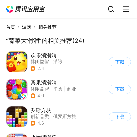
首页
游戏
相关推荐
“蔬菜大消消”的相关推荐(24)
欢乐消消消
休闲益智
|
消除
下载
|
积分网赚
2.4
宾果消消消
休闲益智
|
消除
|
商业
下载
|
宾果消消消
4.0
罗斯方块
创新品类
|
俄罗斯方块
下载
|
脑洞
|
多比特
4.6