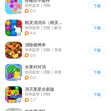
拆螺丝不能停
休闲益智
|
消除
下载
0.0
精灵消消乐（精灵版）
休闲益智
|
消除
|
解压
下载
|
单机
4.6
消除烧烤串
休闲益智
|
消除
|
美食
下载
|
清新
0.0
水果对对消
休闲益智
|
消除
|
美食
下载
|
卡通
0.0
消灭星星全新版
休闲益智
|
消除
下载
3.7