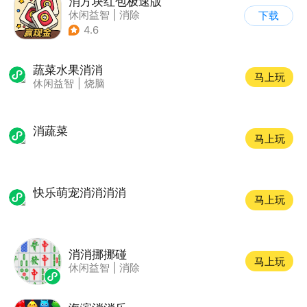
消方块红包极速版
休闲益智
|
消除
下载
|
积分网赚
4.6
蔬菜水果消消
马上玩
休闲益智
|
烧脑
消蔬菜
马上玩
快乐萌宠消消消消
马上玩
消消挪挪碰
马上玩
休闲益智
|
消除