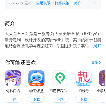
2026.7.28
更新
应用权限
隐私政策
简介
简介
天天童学HD 篇是一款专为天童美语学员（6-12岁）
量身定制、设计开发的英语作业系统，其目的在于智能
地结合课堂教学与课后练习，巩固提升孩子英语学习效
展开
果，营造学校—家庭无缝衔接的优质英语学习环境。
一、科学化布置任务，培养孩子正确的学习习惯
你可能还喜欢
更多
老师根据课堂学习内容，精心布置三大任务：课后复
习、作业、课前预习，合理安排学习时间，让孩子在完
成任务的过程中，潜移默化养成正确的学习习惯。
二、标准专业的语音系统，建立孩子良好的听、说基础
聘请美籍专业教师进行教材内容的录制，发音清晰标
梅林口语
学王课堂
穷游行程助手
扫靓号
准、语调地道；专业的语音测评系统，帮助孩子说得
下载
下载
下载
下载
对、说得好。