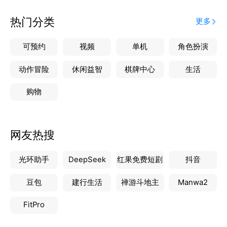
三、多样化的学习元素，锻炼孩子的语言表达能力
采用音频、图像、动画、文字等学习元素进行多元组
热门分类
更多
合，透过耳听、口说、眼看、手动等多感官结合，多
听、多说、多看、多练，有效锻炼孩子的语言表达能
可预约
视频
单机
角色扮演
力。
四、循序渐进的题型设计，引导孩子掌握学习内容
动作冒险
休闲益智
棋牌中心
生活
八大主题型衍生60个子题型，由浅入深、循序渐进的
购物
题型设计，引导孩子逐步掌握所有的学习内容。
五、实时反馈的激励制度，促进孩子的学习兴趣
每次完成老师布置的任务后，实时反馈练习结果，并给
网友热搜
予相应的鼓励积分。针对儿童喜欢游戏的天性，设计多
款适龄游戏，孩子可使用鼓励积分解锁游戏，获得别样
光环助手
DeepSeek
红果免费短剧
抖音
的学习成就感。
六、强大的后台记录，完整呈现孩子的学习成长轨迹
豆包
建行生活
禅游斗地主
Manwa2
通过强大的后台数据统计，记录下每一次练习所发生的
错题、成绩、用时长短等学习数据，及时反馈给老师和
FitPro
家长