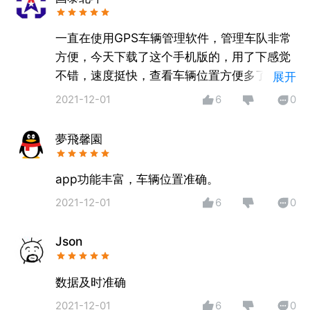
【软件特点】
平台可满足各大、中、小企业，机关事业单位、车队等
一直在使用GPS车辆管理软件，管理车队非常
不同类型的用户使用，可分级管理、多部门协同管理、
方便，今天下载了这个手机版的，用了下感觉
自定义用车类型、审批流等。
不错，速度挺快，查看车辆位置方便多了，希
展开
望能地图经常升级。
2021-12-01
6
0
让用车管理便捷、高效、智能。
服务热线：400-0506-998
夢飛馨園
【助力数字化转型】
数据上云、赋能转型、降本增效。
app功能丰富，车辆位置准确。
2021-12-01
6
0
Json
数据及时准确
2021-12-01
6
0