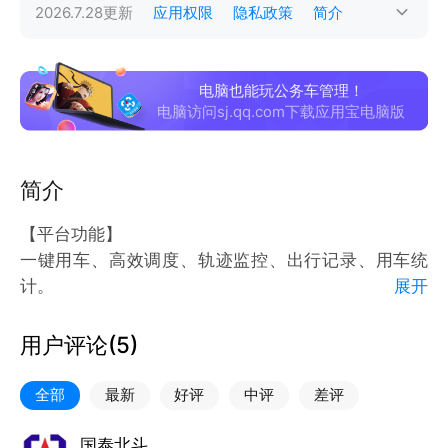
2026.7.28
更新
应用权限
隐私政策
简介
电脑也能玩公务车管理！
电脑访问sj.qq.com下载应用宝电脑版
简介
【平台功能】
一键用车、高效调度、轨迹监控、出行记录、用车统
计。
展开
【软件介绍】
公务用车管理平台是由车联网云平台、北斗智能终端集
用户评论(
5
)
成的一套综合管理平台，平台采用了移动互联技术、车
联网技术、即时通讯等多种应用技术。平台支持在线用
全部
最新
好评
中评
差评
车流程：用车申请、管理审批、调度派车、指派订单、
司机抢单、路线规划、途中打卡等全流程电子化管理。
国泰北斗