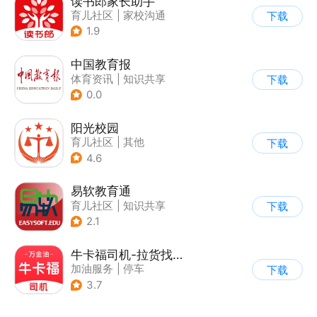
读书郎家长助手
育儿社区
|
家校沟通
下载
1.9
中国教育报
体育资讯
|
知识共享
下载
|
育儿社区
0.0
阳光校园
育儿社区
|
其他
下载
4.6
易软教育通
育儿社区
|
知识共享
下载
|
其他
2.1
牛卡福司机-拉货找货货源货车物流司机运输
加油服务
|
停车
下载
3.7