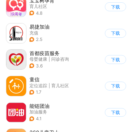
宝宝树孕育
育儿社区
下载
4.8
易捷加油
充值
下载
2.5
首都疫苗服务
母婴健康
|
问诊咨询
下载
|
育儿社区
3.6
童信
定位追踪
|
育儿社区
下载
1.7
能链团油
加油服务
下载
4.1