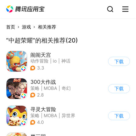
首页
游戏
相关推荐
“中超荣耀”的相关推荐(20)
闹闹天宫
动作冒险
|
io
|
神话
下载
|
中国风
3.3
300大作战
策略
|
MOBA
|
奇幻
下载
|
5v5
2.8
寻灵大冒险
策略
|
MOBA
|
异世界
下载
|
寻灵大冒险
4.0