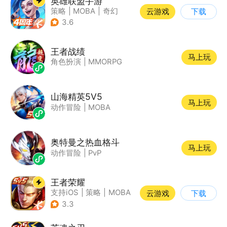
英雄联盟手游
策略
|
MOBA
|
奇幻
云游戏
下载
|
英雄联盟
3.6
王者战绩
马上玩
角色扮演
|
MMORPG
山海精英5V5
马上玩
动作冒险
|
MOBA
奥特曼之热血格斗
马上玩
动作冒险
|
PvP
王者荣耀
支持iOS
|
策略
|
MOBA
云游戏
下载
|
奇幻
3.3