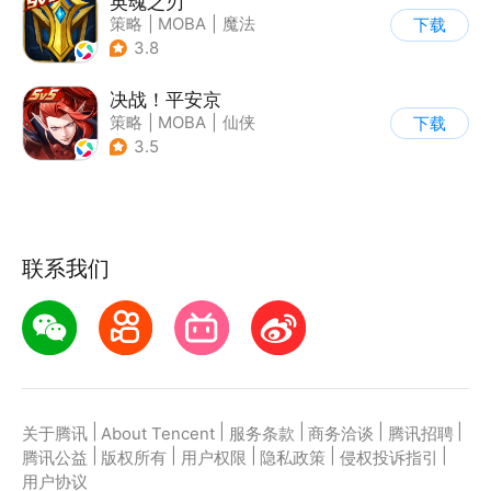
英魂之刃
策略
|
MOBA
|
魔法
下载
|
英魂之刃
3.8
决战！平安京
策略
|
MOBA
|
仙侠
下载
|
阴阳师
3.5
联系我们
|
|
|
|
|
关于腾讯
About Tencent
服务条款
商务洽谈
腾讯招聘
|
|
|
|
|
腾讯公益
版权所有
用户权限
隐私政策
侵权投诉指引
用户协议