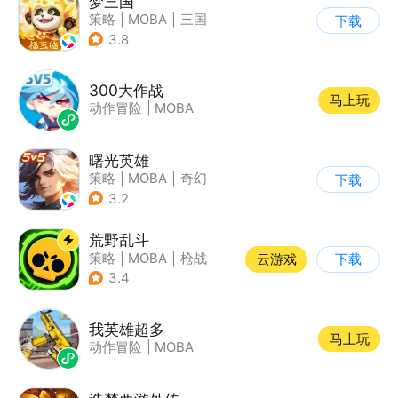
梦三国
策略
|
MOBA
|
三国
下载
|
中国风
3.8
300大作战
马上玩
动作冒险
|
MOBA
曙光英雄
策略
|
MOBA
|
奇幻
下载
|
5v5
3.2
荒野乱斗
策略
|
MOBA
|
枪战
云游戏
下载
|
3v3
3.4
我英雄超多
马上玩
动作冒险
|
MOBA