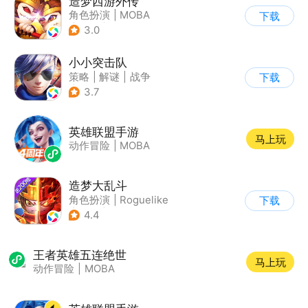
造梦西游外传
角色扮演
|
MOBA
下载
|
西游
|
卡通
3.0
小小突击队
策略
|
解谜
|
战争
下载
|
5v5
3.7
英雄联盟手游
马上玩
动作冒险
|
MOBA
造梦大乱斗
角色扮演
|
Roguelike
下载
|
西游
|
Q版
4.4
王者英雄五连绝世
马上玩
动作冒险
|
MOBA