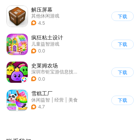
解压屏幕
其他休闲游戏
下载
|
功能游戏
|
休闲解压
4.5
疯狂粘土设计
儿童益智游戏
下载
0.0
史莱姆农场
深圳市钜宝游信息技术有限公司
下载
0.0
雪糕工厂
休闲益智
|
经营
|
美食
下载
|
宝宝巴士
4.7