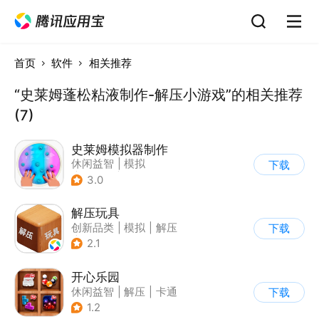
首页
软件
相关推荐
“史莱姆蓬松粘液制作-解压小游戏”的相关推荐
(7)
史莱姆模拟器制作
休闲益智
|
模拟
下载
|
史莱姆
|
卡通
3.0
解压玩具
创新品类
|
模拟
|
解压
下载
|
卡通
2.1
开心乐园
休闲益智
|
解压
|
卡通
下载
1.2