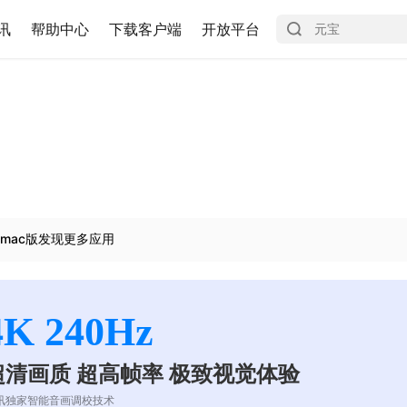
讯
帮助中心
下载客户端
开放平台
mac版发现更多应用
4K 240Hz
超清画质 超高帧率 极致视觉体验
讯独家智能音画调校技术