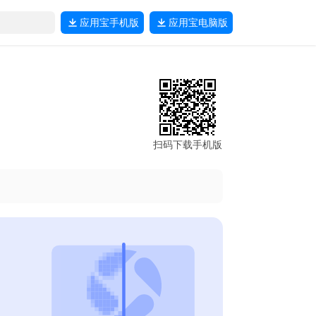
应用宝
手机版
应用宝
电脑版
扫码下载手机版