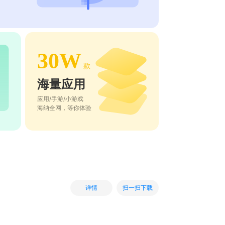
30W
款
海量应用
应用/手游/小游戏
海纳全网，等你体验
扫一扫下载
详情