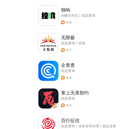
独响
AI聊天对话
|
信息查询
4.6
无限极
信息查询
|
其他
4.7
企查查
信息查询
4.9
掌上无畏契约
信息查询
4.5
百行征信
信息查询
|
业务咨询办理
|
政企业务