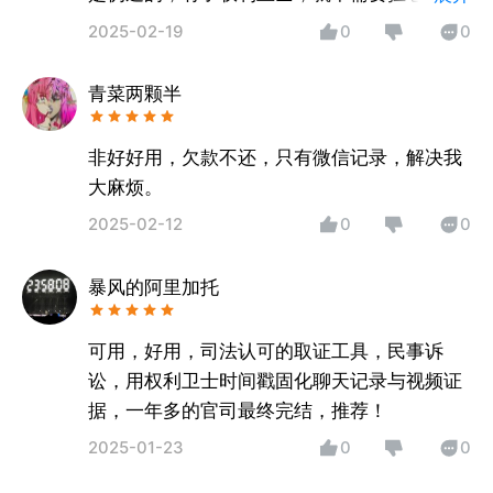
很好的一款软件，让对方无法攻击我证据的真
2025-02-19
0
0
实性。
青菜两颗半
非好好用，欠款不还，只有微信记录，解决我
大麻烦。
2025-02-12
0
0
暴风的阿里加托
可用，好用，司法认可的取证工具，民事诉
讼，用权利卫士时间戳固化聊天记录与视频证
据，一年多的官司最终完结，推荐！
2025-01-23
0
0