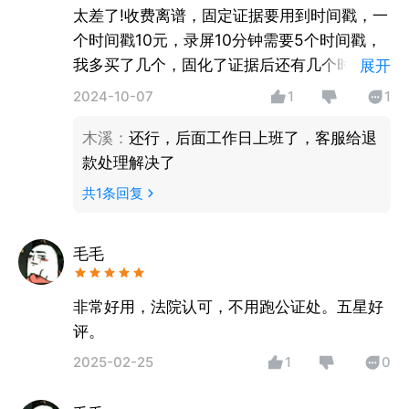
太差了!收费离谱，固定证据要用到时间戳，一
个时间戳10元，录屏10分钟需要5个时间戳，
我多买了几个，固化了证据后还有几个时间戳
展开
没用完。联系官方客服，客服“小可“态度恶
2024-10-07
1
1
劣，还不给我退。真一颗星也不想给。
木溪
：
还行，后面工作日上班了，客服给退
款处理解决了
共
1
条回复
毛毛
非常好用，法院认可，不用跑公证处。五星好
评。
2025-02-25
1
0