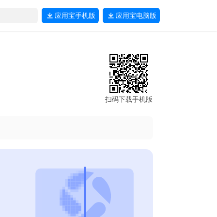
应用宝
手机版
应用宝
电脑版
扫码下载手机版