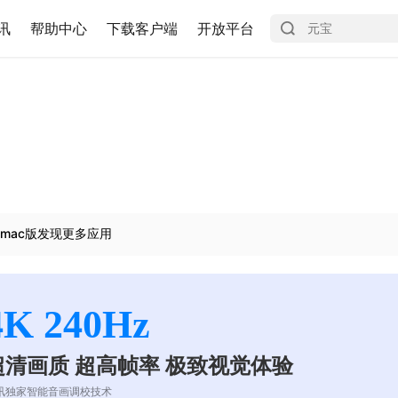
讯
帮助中心
下载客户端
开放平台
mac版发现更多应用
4K 240Hz
超清画质 超高帧率 极致视觉体验
讯独家智能音画调校技术