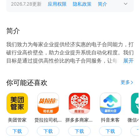
2026.7.28
更新
应用权限
隐私政策
简介
简介
我们致力为每家企业提供经济实惠的电子合同能力，打
破行业高价壁垒，助力企业提升系统自动化程度。我们
目标是通过提供高性价比的电子合同服务，让每家企业
展开
都能轻松接入电子合同API，提高业务效率和合规性
你可能还喜欢
更多
【核心优势】
★我们API对所有用户开放，无需购买高级版本，轻松
接入，实现系统自动化
★我们合同价为2元/份，市场均价6元以上，让您大幅
降低成本，提升企业竞争力
美团管家
货拉拉司机版
拼多多商家版
抖音来客
★我们合同套餐不限有效期，购买后直到合同用完为
下载
下载
下载
下载
止