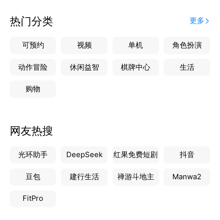
★您所有公司，可共享购买的合同份数，资源利用最
大化
热门分类
更多
★模板数量无限制，满足多样化的业务需求，提升合
同签署效率
可预约
视频
单机
角色扮演
【安全性保障】
动作冒险
休闲益智
棋牌中心
生活
★法院不认，我们赔
购物
如法院不认可合同中，签署双方的身份认证结果和真实
签署意愿，我们赔
★实名认证
网友热搜
合同双方均通过公安局接口校验(个人认证)、市监局接
口校验(企业认证)，确保身份真实可靠
光环助手
DeepSeek
红果免费短剧
抖音
★人脸识别
签署过程需进行人脸识别，确保每份合同签署都是双方
豆包
建行生活
禅游斗地主
Manwa2
真实意愿的体现
★区块链技术保障
FitPro
合同接入蚂蚁链，通过区块链技术，提供高级别安全保
障，确保合同签约全流程的完整性和不可篡改性