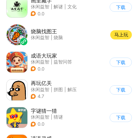
画里藏字
休闲益智
|
解谜
|
文化
下载
|
学习教育
0.0
烧脑找图王
马上玩
休闲益智
|
烧脑
成语大玩家
休闲益智
|
益智问答
下载
|
成语
0.0
再玩亿关
休闲益智
|
拼图
|
解压
下载
|
解谜
4.7
字谜猜一猜
休闲益智
|
猜谜
下载
0.0