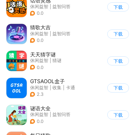
话语灵感
休闲益智
|
益智问答
下载
|
成语
|
学习教育
0.0
猜歌大吉
休闲益智
|
益智问答
下载
|
音乐
|
写实
0.0
天天猜字谜
休闲益智
|
猜谜
下载
0.0
GTSAOOL盒子
休闲益智
|
收集
|
卡通
下载
2.3
谜语大全
休闲益智
|
益智问答
下载
|
猜谜
0.0