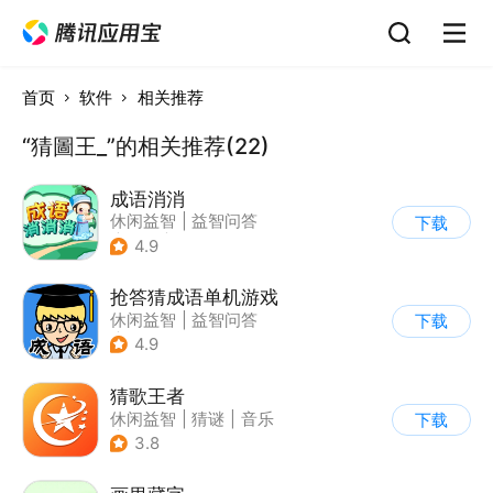
首页
软件
相关推荐
“猜圖王_”的相关推荐(22)
成语消消
休闲益智
|
益智问答
下载
|
成语
|
学习教育
4.9
抢答猜成语单机游戏
休闲益智
|
益智问答
下载
|
成语
4.9
猜歌王者
休闲益智
|
猜谜
|
音乐
下载
|
益智问答
3.8