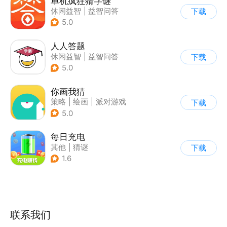
单机疯狂猜字谜
休闲益智
|
益智问答
下载
|
猜谜
5.0
人人答题
休闲益智
|
益智问答
下载
5.0
你画我猜
策略
|
绘画
|
派对游戏
下载
|
卡通
5.0
每日充电
其他
|
猜谜
下载
1.6
联系我们