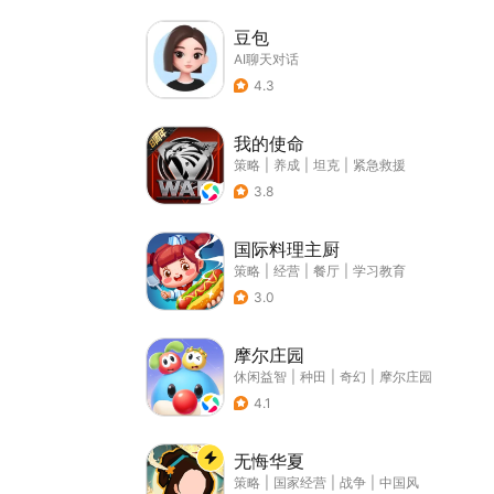
豆包
AI聊天对话
4.3
我的使命
策略
|
养成
|
坦克
|
紧急救援
3.8
国际料理主厨
策略
|
经营
|
餐厅
|
学习教育
3.0
摩尔庄园
休闲益智
|
种田
|
奇幻
|
摩尔庄园
4.1
无悔华夏
策略
|
国家经营
|
战争
|
中国风