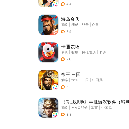
4.4
海岛奇兵
策略
|
养成
|
战争
|
Q版
2.4
卡通农场
单机
|
收集
|
模拟农场
|
卡通
2.6
帝王·三国
策略
|
卡牌
|
三国
|
中国风
3.3
《攻城掠地》手机游戏软件（移
策略
|
MMORPG
|
军事
|
中国风
3.3