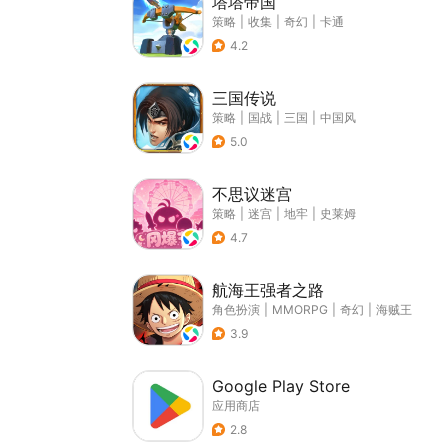
塔塔帝国
策略
|
收集
|
奇幻
|
卡通
4.2
三国传说
策略
|
国战
|
三国
|
中国风
5.0
不思议迷宫
策略
|
迷宫
|
地牢
|
史莱姆
4.7
航海王强者之路
角色扮演
|
MMORPG
|
奇幻
|
海贼王
3.9
Google Play Store
应用商店
2.8