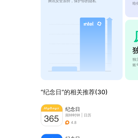
腾讯安全加持，保护你的隐私
给
独
账
“纪念日”的相关推荐(30)
纪念日
闹钟时钟
|
日历
4.8