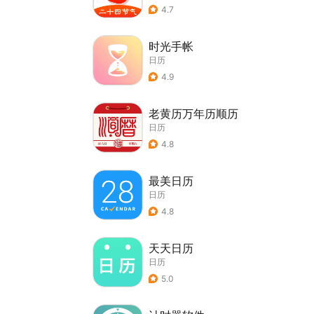
4.7
时光手帐
日历
4.9
老黄历万年历顺历
日历
4.8
最美日历
日历
4.8
天天日历
日历
5.0