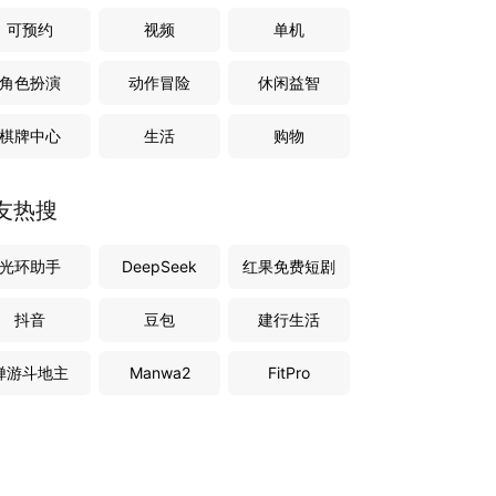
可预约
视频
单机
角色扮演
动作冒险
休闲益智
棋牌中心
生活
购物
友热搜
光环助手
DeepSeek
红果免费短剧
抖音
豆包
建行生活
禅游斗地主
Manwa2
FitPro