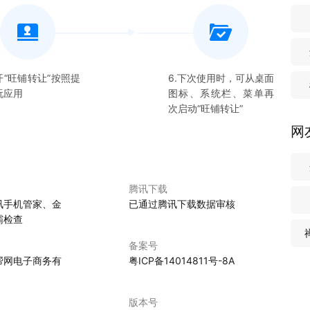
开“
旺铺转让
”按照提
6.下次使用时，可从桌面
玩应用
图标、系统栏、菜单再
次启动“
旺铺转让
”
网
腾讯下载
讯手机管家、金
已通过腾讯下载数据审核
霸检查
备案号
帮网电子商务有
粤ICP备14014811号-8A
版本号