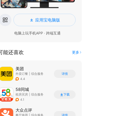
应用宝电脑版
电脑上玩手机APP · 跨端互通
可能还喜欢
更多
美团
外卖订餐
|
综合服务
详情
|
团购特卖
4.4
58同城
租房买房
|
综合服务
下载
4.1
大众点评
餐厅推荐
|
综合服务
详情