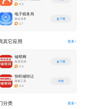
4.3
电子税务局
政企业务
下载
2.7
商其它应用
更多
铺帮网
租房买房
下载
0.0
快旺铺转让
商家工具
详情
0.0
门分类
更多