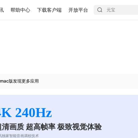
讯
帮助中心
下载客户端
开放平台
mac版发现更多应用
4K 240Hz
超清画质 超高帧率 极致视觉体验
讯独家智能音画调校技术