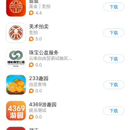
盈盈
基金
|
竞拍
下载
4.4
美术拍卖
竞拍
下载
5.0
珠宝公盘服务
云南自由贸易试验区琨枢国际珠宝有限公司
下载
0.0
233趣园
信息查询
下载
0.0
4369游趣园
娱乐测试
下载
0.0