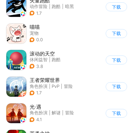
矢量跑酷
动作冒险
|
跑酷
|
暗黑
下载
|
通关
1.7
喵喵
宠物
下载
0.0
滚动的天空
休闲益智
|
跑酷
下载
|
女性向
|
卡通
3.8
王者荣耀世界
角色扮演
|
PvP
|
冒险
下载
|
开放世界
1.7
光·遇
角色扮演
|
解谜
|
冒险
下载
|
开放世界
4.1