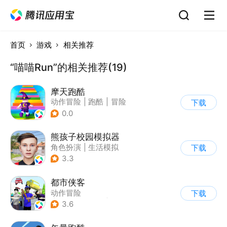
首页
游戏
相关推荐
“喵喵Run”的相关推荐(19)
摩天跑酷
动作冒险
|
跑酷
|
冒险
下载
|
横版过关
0.0
熊孩子校园模拟器
角色扮演
|
生活模拟
下载
|
写实
3.3
都市侠客
动作冒险
下载
|
第一人称射击
|
冒险
3.6
|
开放世界