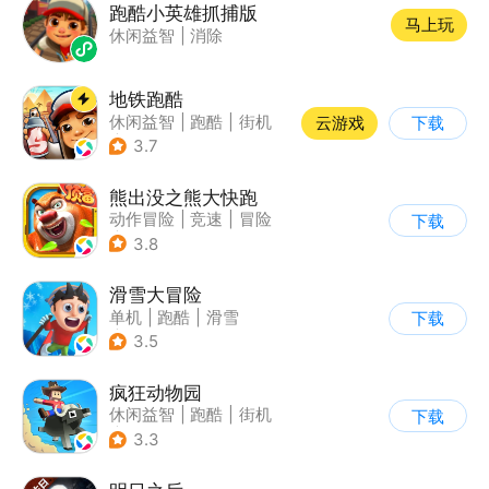
跑酷小英雄抓捕版
马上玩
休闲益智
|
消除
地铁跑酷
休闲益智
|
跑酷
|
街机
云游戏
下载
|
创梦天地
3.7
熊出没之熊大快跑
动作冒险
|
竞速
|
冒险
下载
|
熊出没
3.8
滑雪大冒险
单机
|
跑酷
|
滑雪
下载
|
游道易
3.5
疯狂动物园
休闲益智
|
跑酷
|
街机
下载
|
像素风
3.3