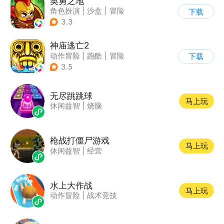
英勇之地
角色扮演
|
沙盒
|
冒险
下载
|
steam游戏
3.3
神庙逃亡2
动作冒险
|
跑酷
|
冒险
下载
|
欧美风
3.5
无尽跳跳球
马上玩
休闲益智
|
烧脑
枪战打僵尸游戏
马上玩
休闲益智
|
经营
水上大作战
马上玩
动作冒险
|
战术竞技