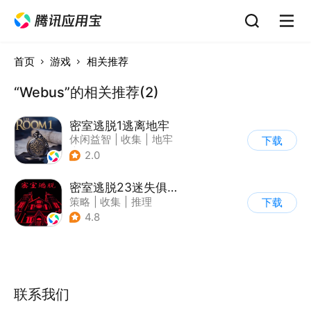
首页
游戏
相关推荐
“Webus”的相关推荐(2)
密室逃脱1逃离地牢
休闲益智
|
收集
|
地牢
下载
|
密室逃脱
2.0
密室逃脱23迷失俱乐部
策略
|
收集
|
推理
下载
|
密室逃脱
4.8
联系我们