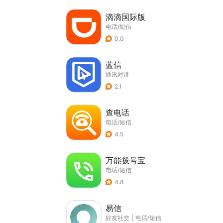
滴滴国际版
电话/短信
0.0
蓝信
通讯对讲
2.1
查电话
电话/短信
4.5
万能拨号宝
电话/短信
4.8
易信
好友社交
|
电话/短信