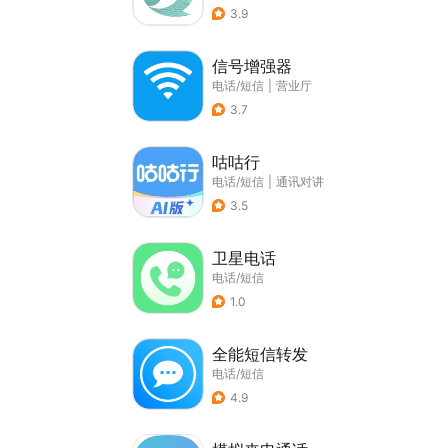
3.9
信号增强器
电话/短信
|
营业厅
3.7
咕咕行
电话/短信
|
通讯对讲
3.5
卫星电话
电话/短信
1.0
全能短信转发
电话/短信
4.9