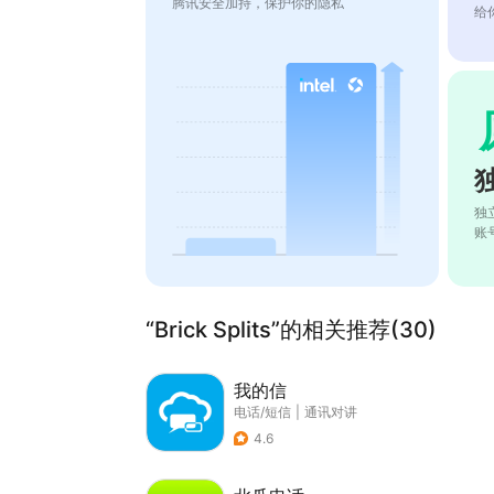
腾讯安全加持，保护你的隐私
给
独
账
“Brick Splits”的相关推荐(30)
我的信
电话/短信
|
通讯对讲
4.6