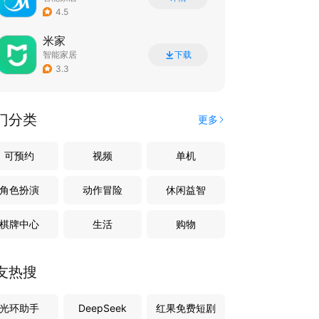
4.5
米家
智能家居
下载
3.3
门分类
更多
可预约
视频
单机
角色扮演
动作冒险
休闲益智
棋牌中心
生活
购物
友热搜
光环助手
DeepSeek
红果免费短剧