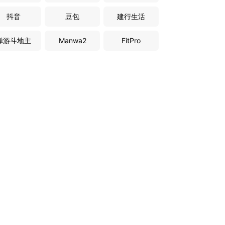
抖音
豆包
建行生活
禅游斗地主
Manwa2
FitPro