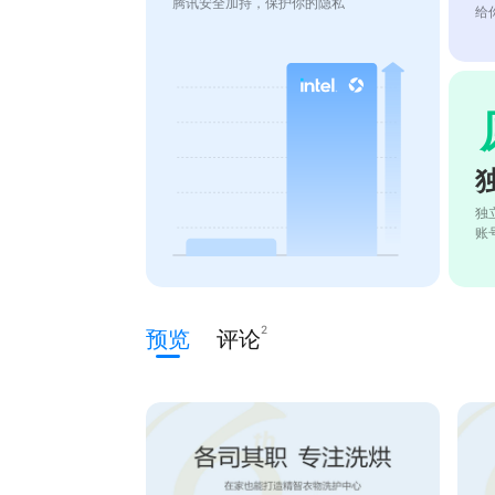
腾讯安全加持，保护你的隐私
给
独
账
2
预览
评论