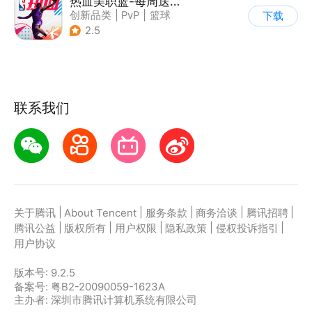
热血美职篮-每周送球星
创新品类
|
PvP
|
篮球
下载
|
3v3
2.5
联系我们
|
|
|
|
|
关于腾讯
About Tencent
服务条款
商务洽谈
腾讯招聘
|
|
|
|
|
腾讯公益
版权所有
用户权限
隐私政策
侵权投诉指引
用户协议
版本号:
9.2.5
备案号: 粤B2-20090059-1623A
主办者: 深圳市腾讯计算机系统有限公司