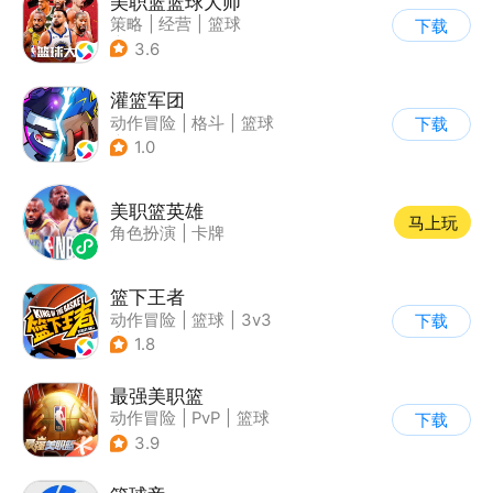
美职篮篮球大师
策略
|
经营
|
篮球
下载
|
写实
3.6
灌篮军团
动作冒险
|
格斗
|
篮球
下载
|
匹配对战
1.0
美职篮英雄
马上玩
角色扮演
|
卡牌
篮下王者
动作冒险
|
篮球
|
3v3
下载
|
美漫
1.8
最强美职篮
动作冒险
|
PvP
|
篮球
下载
|
写实
3.9