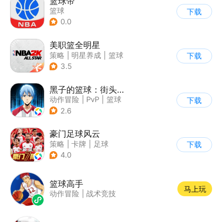
篮球帝
篮球
下载
0.0
美职篮全明星
策略
|
明星养成
|
篮球
下载
|
战术竞技
3.5
黑子的篮球：街头对决
动作冒险
|
PvP
|
篮球
下载
|
3v3
2.6
豪门足球风云
策略
|
卡牌
|
足球
下载
|
写实
4.0
篮球高手
马上玩
动作冒险
|
战术竞技