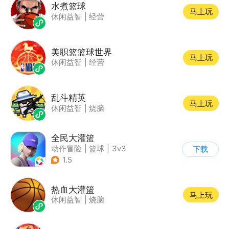
水煮篮球
马上玩
休闲益智
|
经营
美职篮篮球世界
马上玩
休闲益智
|
经营
乱斗精英
马上玩
休闲益智
|
烧脑
全民大灌篮
动作冒险
|
篮球
|
3v3
下载
|
腾讯
1.5
热血大灌篮
马上玩
休闲益智
|
烧脑