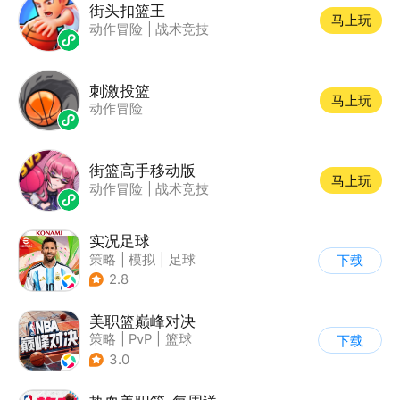
街头扣篮王
马上玩
动作冒险
|
战术竞技
刺激投篮
马上玩
动作冒险
街篮高手移动版
马上玩
动作冒险
|
战术竞技
实况足球
策略
|
模拟
|
足球
下载
|
实况足球
2.8
美职篮巅峰对决
策略
|
PvP
|
篮球
下载
|
端游移植
3.0