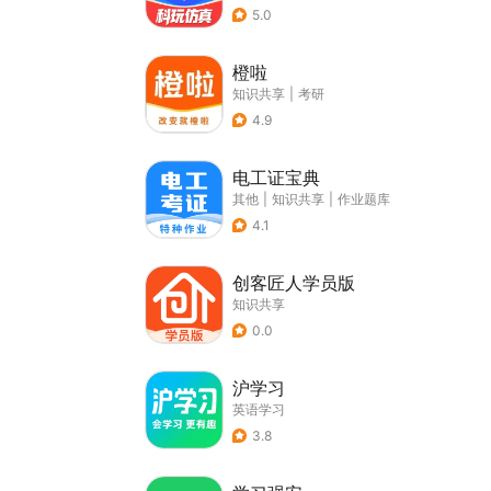
5.0
橙啦
知识共享
|
考研
4.9
电工证宝典
其他
|
知识共享
|
作业题库
4.1
创客匠人学员版
知识共享
0.0
沪学习
英语学习
3.8