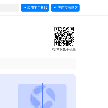
应用宝
手机版
应用宝
电脑版
扫码下载手机版