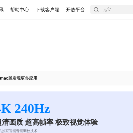
讯
帮助中心
下载客户端
开放平台
mac版发现更多应用
4K 240Hz
超清画质 超高帧率 极致视觉体验
讯独家智能音画调校技术