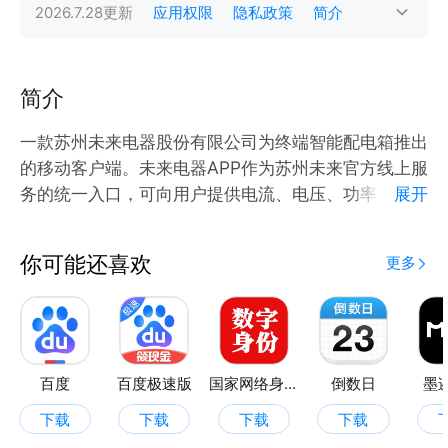
2026.7.28
更新
应用权限
隐私政策
简介
简介
一款苏州未来电器股份有限公司为终端智能配电箱推出
的移动客户端。未来电器APP作为苏州未来官方线上服
务的统一入口，可向用户提供电流、电压、功率、电量
展开
等用电信息、温度信息、动作信息（断路器的分闸和合
闸）、自定义名称（用户定义配电箱的名称以及定义各
你可能还喜欢
更多
断路保护房间的名称）、配电箱的定位信息、故障信
息，提供用能分析、能效诊断等服务，并致力于为客户
提供互动化、智能化、多元化的终端用电综合服务，满
足不同客户全方位、个性化的电力服务需求。
百度
百度极速版
国家网络身份认证
倒数日
墨
下载
下载
下载
下载