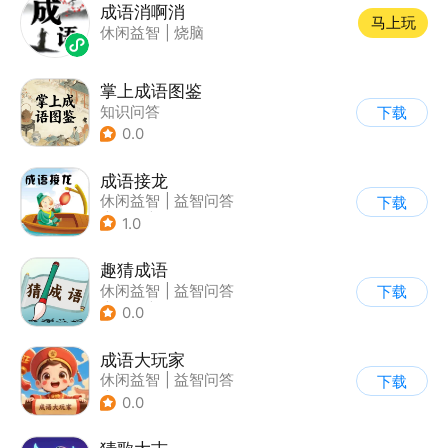
成语消啊消
马上玩
休闲益智
|
烧脑
掌上成语图鉴
知识问答
下载
0.0
成语接龙
休闲益智
|
益智问答
下载
|
成语
|
学习教育
1.0
趣猜成语
休闲益智
|
益智问答
下载
|
成语
|
学习教育
0.0
成语大玩家
休闲益智
|
益智问答
下载
|
成语
0.0