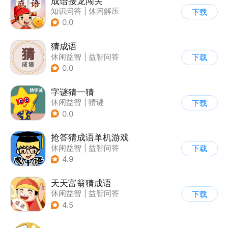
成语接龙闯关
知识问答
|
休闲解压
下载
0.0
猜成语
休闲益智
|
益智问答
下载
|
成语
|
学习教育
0.0
字谜猜一猜
休闲益智
|
猜谜
下载
0.0
抢答猜成语单机游戏
休闲益智
|
益智问答
下载
|
成语
4.9
天天富翁猜成语
休闲益智
|
益智问答
下载
|
成语
4.5