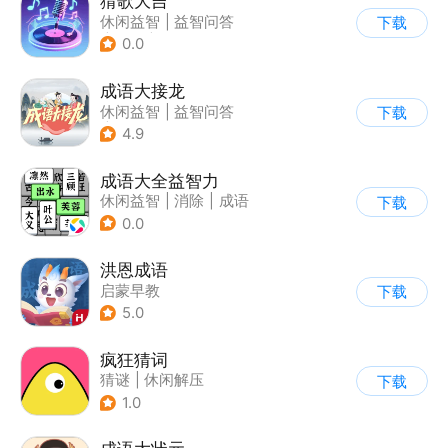
猜歌大吉
休闲益智
|
益智问答
下载
|
音乐
|
写实
0.0
成语大接龙
休闲益智
|
益智问答
下载
|
成语
4.9
成语大全益智力
休闲益智
|
消除
|
成语
下载
0.0
洪恩成语
启蒙早教
下载
5.0
疯狂猜词
猜谜
|
休闲解压
下载
1.0