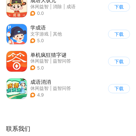
成语大状元
休闲益智
|
消除
|
成语
下载
0.0
学成语
文字游戏
|
其他
下载
5.0
单机疯狂猜字谜
休闲益智
|
益智问答
下载
|
猜谜
5.0
成语消消
休闲益智
|
益智问答
下载
|
成语
|
学习教育
4.9
联系我们