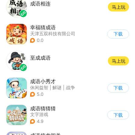
成语相连
马上玩
幸福猜成语
天津五双科技有限公司
下载
0.0
至成成语
马上玩
成语小秀才
休闲益智
|
解谜
|
战争
下载
|
文字游戏
5.0
成语猜猜猜
文字游戏
下载
|
儿童益智游戏
4.9