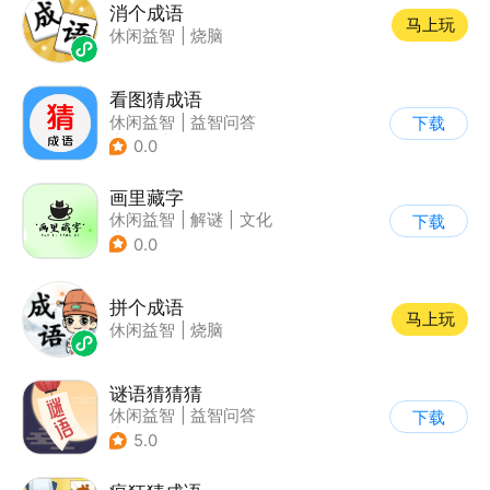
消个成语
马上玩
休闲益智
|
烧脑
看图猜成语
休闲益智
|
益智问答
下载
|
成语
|
学习教育
0.0
画里藏字
休闲益智
|
解谜
|
文化
下载
|
学习教育
0.0
拼个成语
马上玩
休闲益智
|
烧脑
谜语猜猜猜
休闲益智
|
益智问答
下载
|
猜谜
5.0