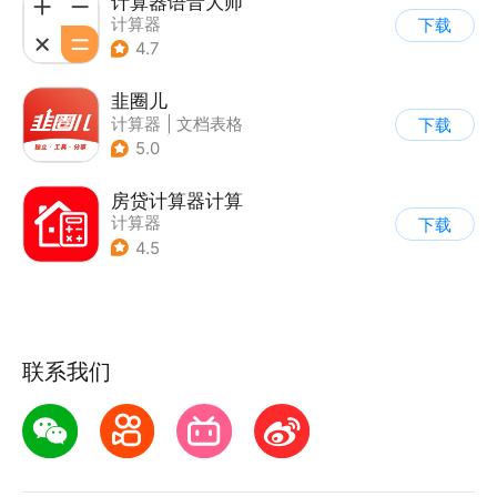
计算器语音大师
计算器
下载
4.7
韭圈儿
计算器
|
文档表格
下载
|
其他
|
基金
5.0
房贷计算器计算
计算器
下载
4.5
联系我们